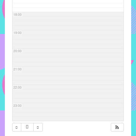
com
soluções
18:00
pacificadoras
para
os
19:00
problemas
verificados
20:00
no
instituto,
bem
21:00
como
propor
22:00
diretrizes
e
ações
23:00
para
a
prevenção
e