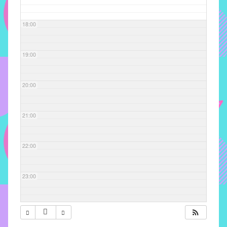
com
soluções
18:00
pacificadoras
para
os
19:00
problemas
verificados
20:00
no
instituto,
bem
21:00
como
propor
22:00
diretrizes
e
ações
23:00
para
a
prevenção
e