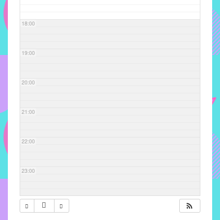
com
soluções
18:00
pacificadoras
para
os
19:00
problemas
verificados
20:00
no
instituto,
bem
21:00
como
propor
22:00
diretrizes
e
ações
23:00
para
a
prevenção
e