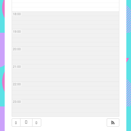
com
soluções
18:00
pacificadoras
para
os
19:00
problemas
verificados
20:00
no
instituto,
bem
21:00
como
propor
22:00
diretrizes
e
ações
23:00
para
a
prevenção
e