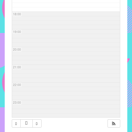
com
soluções
18:00
pacificadoras
para
os
19:00
problemas
verificados
20:00
no
instituto,
bem
21:00
como
propor
22:00
diretrizes
e
ações
23:00
para
a
prevenção
e