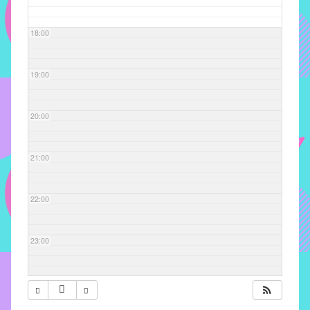
com
soluções
18:00
pacificadoras
para
os
19:00
problemas
verificados
20:00
no
instituto,
bem
21:00
como
propor
22:00
diretrizes
e
ações
23:00
para
a
prevenção
e