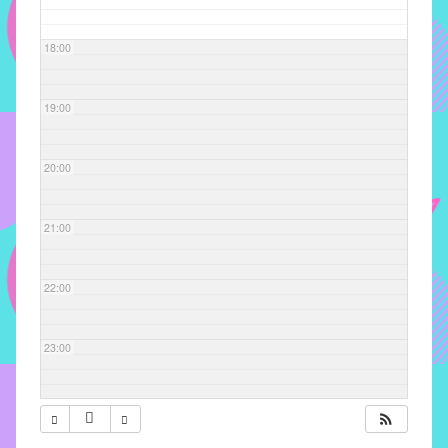
com
soluções
18:00
pacificadoras
para
os
19:00
problemas
verificados
20:00
no
instituto,
bem
21:00
como
propor
22:00
diretrizes
e
ações
23:00
para
a
prevenção
e