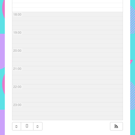
com
soluções
18:00
pacificadoras
para
os
19:00
problemas
verificados
20:00
no
instituto,
bem
21:00
como
propor
22:00
diretrizes
e
ações
23:00
para
a
prevenção
e