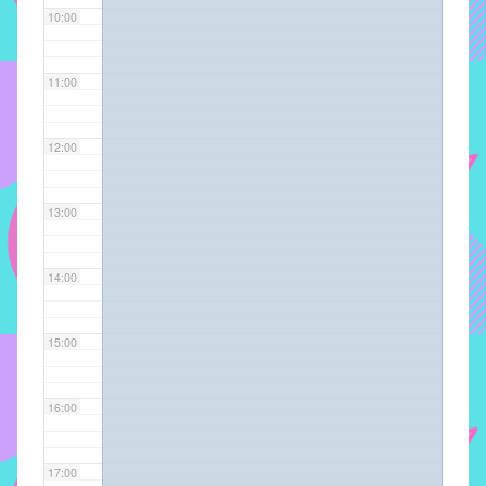
10:00
implementar
mecanismos
que
11:00
proporcionem
o
12:00
fortalecimento
dos
vínculos
13:00
sociais
e
14:00
profissionais
entre
alunos,
15:00
professores
e
16:00
funcionários
do
IMECC,
17:00