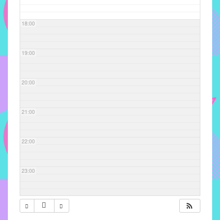
com
soluções
18:00
pacificadoras
para
os
19:00
problemas
verificados
20:00
no
instituto,
bem
21:00
como
propor
22:00
diretrizes
e
ações
23:00
para
a
prevenção
e