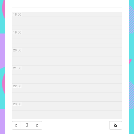
com
soluções
18:00
pacificadoras
para
os
19:00
problemas
verificados
20:00
no
instituto,
bem
21:00
como
propor
22:00
diretrizes
e
ações
23:00
para
a
prevenção
e