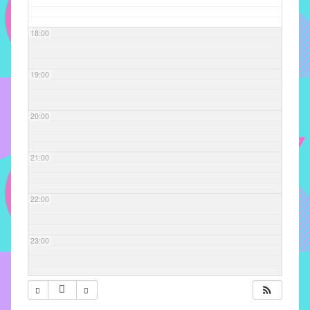
com
soluções
18:00
pacificadoras
para
os
19:00
problemas
verificados
20:00
no
instituto,
bem
21:00
como
propor
22:00
diretrizes
e
ações
23:00
para
a
prevenção
e