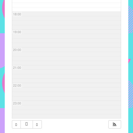
com
soluções
18:00
pacificadoras
para
os
19:00
problemas
verificados
20:00
no
instituto,
bem
21:00
como
propor
22:00
diretrizes
e
ações
23:00
para
a
prevenção
e