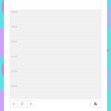
com
soluções
18:00
pacificadoras
para
os
19:00
problemas
verificados
20:00
no
instituto,
bem
21:00
como
propor
22:00
diretrizes
e
ações
23:00
para
a
prevenção
e