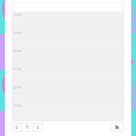
com
soluções
18:00
pacificadoras
para
os
19:00
problemas
verificados
20:00
no
instituto,
bem
21:00
como
propor
22:00
diretrizes
e
ações
23:00
para
a
prevenção
e