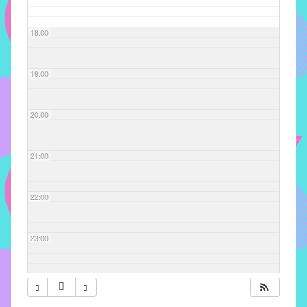
com
soluções
18:00
pacificadoras
para
os
19:00
problemas
verificados
20:00
no
instituto,
bem
21:00
como
propor
22:00
diretrizes
e
ações
23:00
para
a
prevenção
e