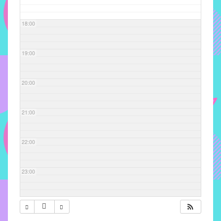
com
soluções
18:00
pacificadoras
para
os
19:00
problemas
verificados
20:00
no
instituto,
bem
21:00
como
propor
22:00
diretrizes
e
ações
23:00
para
a
prevenção
e