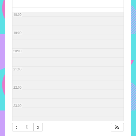
com
soluções
18:00
pacificadoras
para
os
19:00
problemas
verificados
20:00
no
instituto,
bem
21:00
como
propor
22:00
diretrizes
e
ações
23:00
para
a
prevenção
e