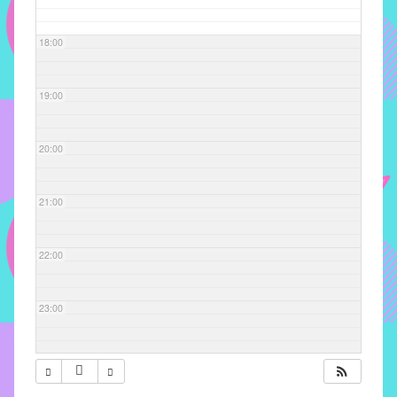
com
soluções
18:00
pacificadoras
para
os
19:00
problemas
verificados
20:00
no
instituto,
bem
21:00
como
propor
22:00
diretrizes
e
ações
23:00
para
a
prevenção
e