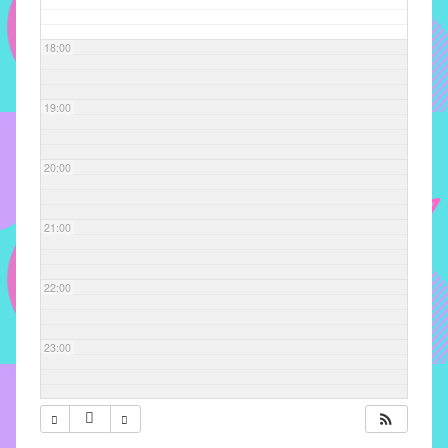
com
soluções
18:00
pacificadoras
para
os
19:00
problemas
verificados
20:00
no
instituto,
bem
21:00
como
propor
22:00
diretrizes
e
ações
23:00
para
a
prevenção
e