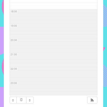
com
soluções
18:00
pacificadoras
para
os
19:00
problemas
verificados
20:00
no
instituto,
bem
21:00
como
propor
22:00
diretrizes
e
ações
23:00
para
a
prevenção
e