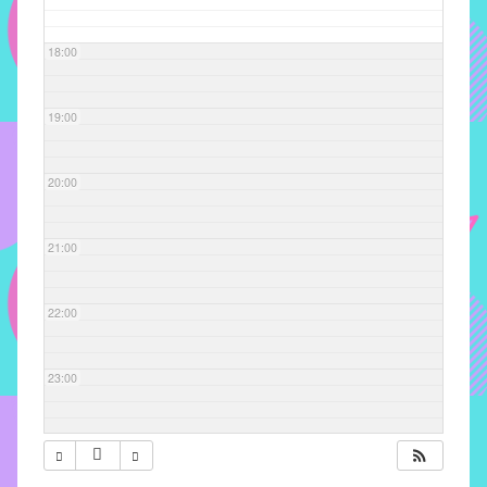
com
soluções
18:00
pacificadoras
para
os
19:00
problemas
verificados
20:00
no
instituto,
bem
21:00
como
propor
22:00
diretrizes
e
ações
23:00
para
a
prevenção
e