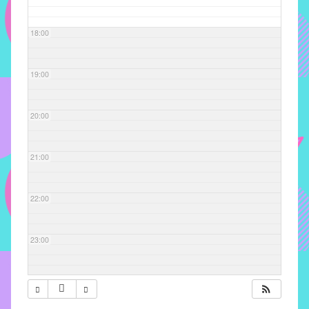
com
soluções
18:00
pacificadoras
para
os
19:00
problemas
verificados
20:00
no
instituto,
bem
21:00
como
propor
22:00
diretrizes
e
ações
23:00
para
a
prevenção
e