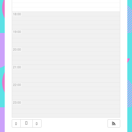
com
soluções
18:00
pacificadoras
para
os
19:00
problemas
verificados
20:00
no
instituto,
bem
21:00
como
propor
22:00
diretrizes
e
ações
23:00
para
a
prevenção
e