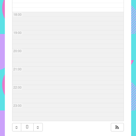
com
soluções
18:00
pacificadoras
para
os
19:00
problemas
verificados
20:00
no
instituto,
bem
21:00
como
propor
22:00
diretrizes
e
ações
23:00
para
a
prevenção
e