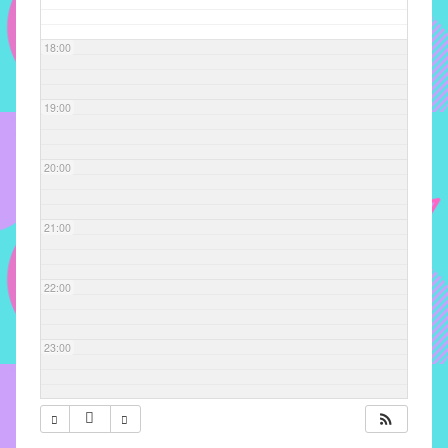
com
soluções
18:00
pacificadoras
para
os
19:00
problemas
verificados
20:00
no
instituto,
bem
21:00
como
propor
22:00
diretrizes
e
ações
23:00
para
a
prevenção
e