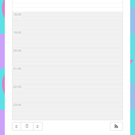
com
soluções
18:00
pacificadoras
para
os
19:00
problemas
verificados
20:00
no
instituto,
bem
21:00
como
propor
22:00
diretrizes
e
ações
23:00
para
a
prevenção
e