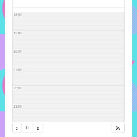
com
soluções
18:00
pacificadoras
para
os
19:00
problemas
verificados
20:00
no
instituto,
bem
21:00
como
propor
22:00
diretrizes
e
ações
23:00
para
a
prevenção
e