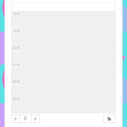
com
soluções
18:00
pacificadoras
para
os
19:00
problemas
verificados
20:00
no
instituto,
bem
21:00
como
propor
22:00
diretrizes
e
ações
23:00
para
a
prevenção
e