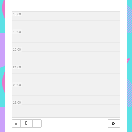
com
soluções
18:00
pacificadoras
para
os
19:00
problemas
verificados
20:00
no
instituto,
bem
21:00
como
propor
22:00
diretrizes
e
ações
23:00
para
a
prevenção
e