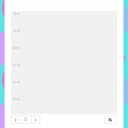
com
soluções
18:00
pacificadoras
para
os
19:00
problemas
verificados
20:00
no
instituto,
bem
21:00
como
propor
22:00
diretrizes
e
ações
23:00
para
a
prevenção
e