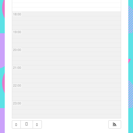
com
soluções
18:00
pacificadoras
para
os
19:00
problemas
verificados
20:00
no
instituto,
bem
21:00
como
propor
22:00
diretrizes
e
ações
23:00
para
a
prevenção
e