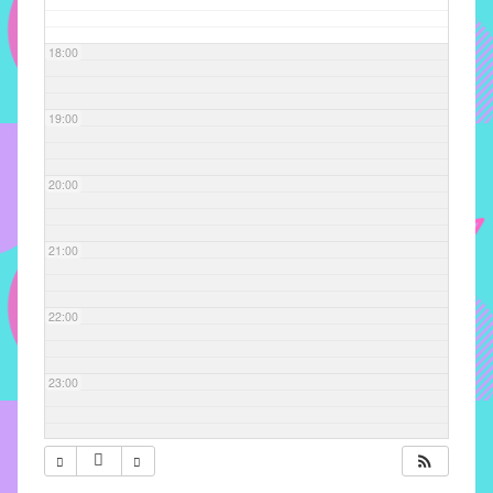
com
soluções
18:00
pacificadoras
para
os
19:00
problemas
verificados
20:00
no
instituto,
bem
21:00
como
propor
22:00
diretrizes
e
ações
23:00
para
a
prevenção
e