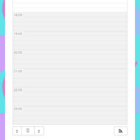
com
soluções
18:00
pacificadoras
para
os
19:00
problemas
verificados
20:00
no
instituto,
bem
21:00
como
propor
22:00
diretrizes
e
ações
23:00
para
a
prevenção
e