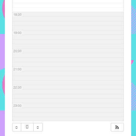
com
soluções
18:00
pacificadoras
para
os
19:00
problemas
verificados
20:00
no
instituto,
bem
21:00
como
propor
22:00
diretrizes
e
ações
23:00
para
a
prevenção
e