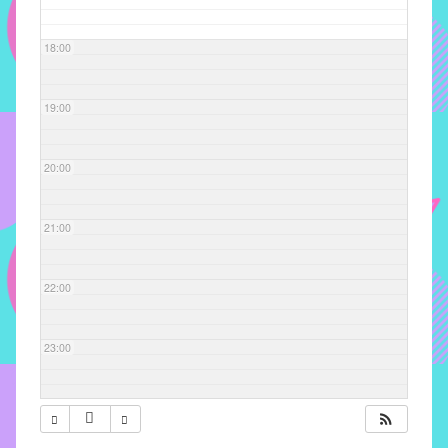
com
soluções
18:00
pacificadoras
para
os
19:00
problemas
verificados
20:00
no
instituto,
bem
21:00
como
propor
22:00
diretrizes
e
ações
23:00
para
a
prevenção
e