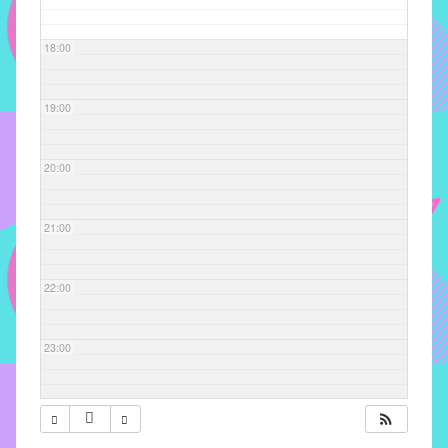
com
soluções
18:00
pacificadoras
para
os
19:00
problemas
verificados
20:00
no
instituto,
bem
21:00
como
propor
22:00
diretrizes
e
ações
23:00
para
a
prevenção
e