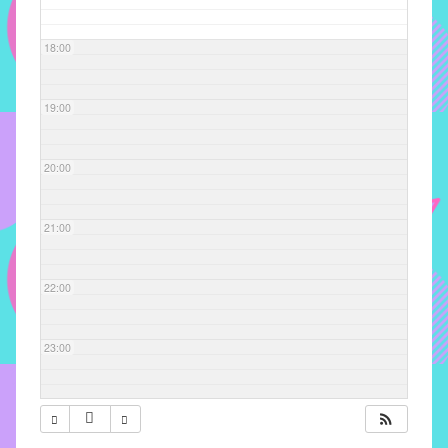
com
soluções
18:00
pacificadoras
para
os
19:00
problemas
verificados
20:00
no
instituto,
bem
21:00
como
propor
22:00
diretrizes
e
ações
23:00
para
a
prevenção
e