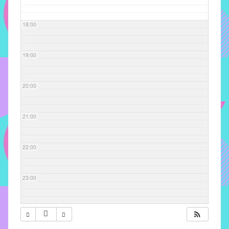
com
soluções
18:00
pacificadoras
para
os
19:00
problemas
verificados
20:00
no
instituto,
bem
21:00
como
propor
22:00
diretrizes
e
ações
23:00
para
a
prevenção
e