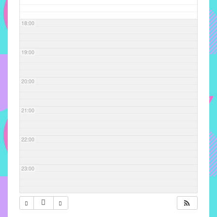
com
soluções
18:00
pacificadoras
para
os
19:00
problemas
verificados
20:00
no
instituto,
bem
21:00
como
propor
22:00
diretrizes
e
ações
23:00
para
a
prevenção
e