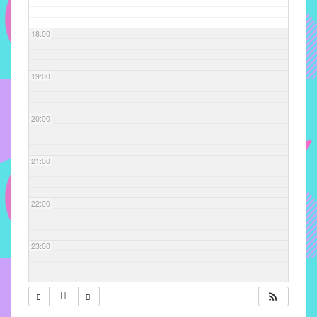
com
soluções
18:00
pacificadoras
para
os
19:00
problemas
verificados
20:00
no
instituto,
bem
21:00
como
propor
22:00
diretrizes
e
ações
23:00
para
a
prevenção
e