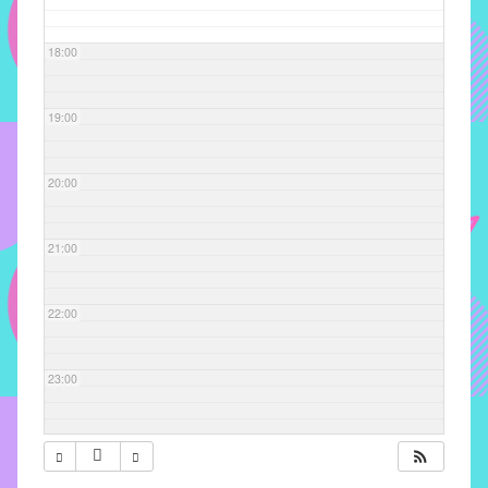
com
soluções
18:00
pacificadoras
para
os
19:00
problemas
verificados
20:00
no
instituto,
bem
21:00
como
propor
22:00
diretrizes
e
ações
23:00
para
a
prevenção
e