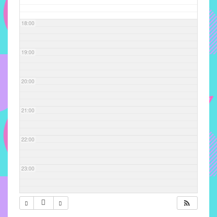
com
soluções
18:00
pacificadoras
para
os
19:00
problemas
verificados
20:00
no
instituto,
bem
21:00
como
propor
22:00
diretrizes
e
ações
23:00
para
a
prevenção
e