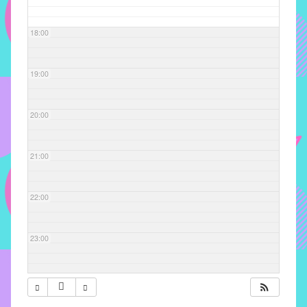
com
soluções
18:00
pacificadoras
para
os
19:00
problemas
verificados
20:00
no
instituto,
bem
21:00
como
propor
22:00
diretrizes
e
ações
23:00
para
a
prevenção
e