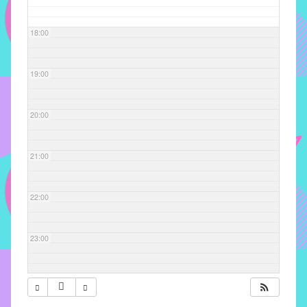
com
soluções
18:00
pacificadoras
para
os
19:00
problemas
verificados
20:00
no
instituto,
bem
21:00
como
propor
22:00
diretrizes
e
ações
23:00
para
a
prevenção
e