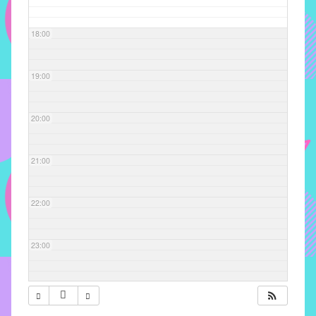
com
soluções
18:00
pacificadoras
para
os
19:00
problemas
verificados
20:00
no
instituto,
bem
21:00
como
propor
22:00
diretrizes
e
ações
23:00
para
a
prevenção
e