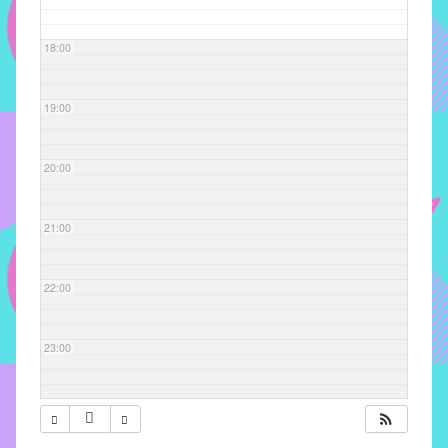
com
soluções
18:00
pacificadoras
para
os
19:00
problemas
verificados
20:00
no
instituto,
bem
21:00
como
propor
22:00
diretrizes
e
ações
23:00
para
a
prevenção
e