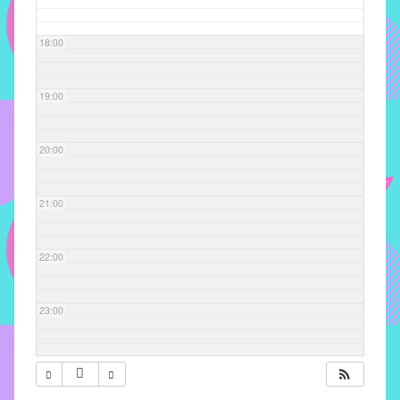
com
soluções
18:00
pacificadoras
para
os
19:00
problemas
verificados
20:00
no
instituto,
bem
21:00
como
propor
22:00
diretrizes
e
ações
23:00
para
a
prevenção
e