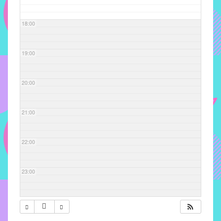
com
soluções
18:00
pacificadoras
para
os
19:00
problemas
verificados
20:00
no
instituto,
bem
21:00
como
propor
22:00
diretrizes
e
ações
23:00
para
a
prevenção
e