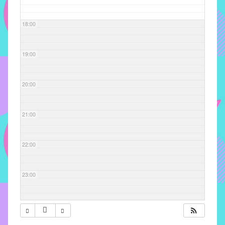
com
soluções
18:00
pacificadoras
para
os
19:00
problemas
verificados
20:00
no
instituto,
bem
21:00
como
propor
22:00
diretrizes
e
ações
23:00
para
a
prevenção
e